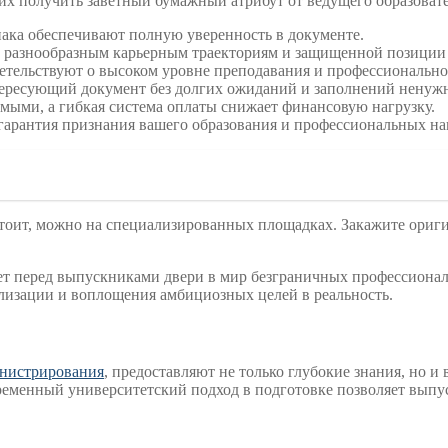
щих получить заветный бумажный атрибут от ведущего образоват
ака обеспечивают полную уверенность в документе.
разнообразным карьерным траекториям и защищенной позиции 
тельствуют о высоком уровне преподавания и профессионально
тересующий документ без долгих ожиданий и заполнений ненуж
мыми, а гибкая система оплаты снижает финансовую нагрузку.
 гарантия признания вашего образования и профессиональных на
оит, можно на специализированных площадках. Закажите оригин
ет перед выпускниками двери в мир безграничных профессионал
лизации и воплощения амбициозных целей в реальность.
инистрирования
, предоставляют не только глубокие знания, но и
менный университетский подход в подготовке позволяет выпус