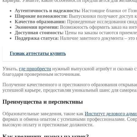
карьеры. Узнайте, какие особенности предлагается для желаю
Аутентичность и надежность:
Настоящие бланки от Гозн
Широкие возможности:
Выпускники получают доступ к 
Качество образования:
Проведенные исследования свиде
Экономия времени:
Возможность оформить заказ на ин
Доступная стоимость:
Цены на заказы остаются приемле
Поддержка статуса:
Наличие заветного документа – это
Гознак аттестаты купить
Узнать,
где приобрести
нужный выпускной атрибут и сколько ст
благодаря проверенным источникам.
Получение качественного и престижного образования открыва
успешной карьере, предоставляя уникальный шанс для самореа
Преимущества и перспективы
Образовательные заведения, такие как
Институт делового адм
фирмах и обмена опытом с успешными профессионалами. Совре
высокую оплату и престижные должности.
Как увеличить шансы на успех?