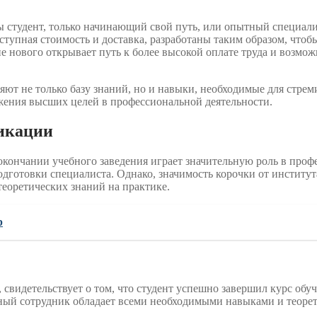
вы студент, только начинающий свой путь, или опытный специал
ступная стоимость и доставка, разработаны таким образом, что
е нового открывает путь к более высокой оплате труда и возмож
т не только базу знаний, но и навыки, необходимые для стремит
ижения высших целей в профессиональной деятельности.
икации
кончании учебного заведения играет значительную роль в проф
подготовки специалиста. Однако, значимость корочки от институ
еоретических знаний на практике.
р
свидетельствует о том, что студент успешно завершил курс обу
льный сотрудник обладает всеми необходимыми навыками и теор