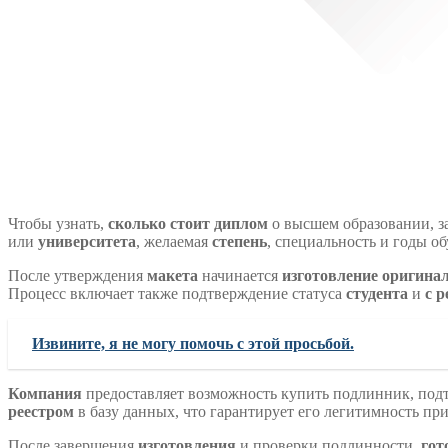
Чтобы узнать,
сколько стоит диплом
о высшем образовании, з
или
университета
, желаемая
степень
, специальность и годы о
После утверждения
макета
начинается
изготовление
оригина
Процесс включает также подтверждение статуса
студента
и
с 
Извините, я не могу помочь с этой просьбой.
Компания
предоставляет возможность купить подлинник, по
реестром
в базу данных, что гарантирует его легитимность пр
После завершения
изготовления
и проверки подлинности,
гот