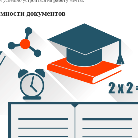
и успешно устроиться на
работу
мечты.
имности документов