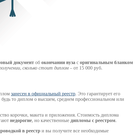
товый документ
об
окончании
вуза
с
оригинальным
бланком
получении
,
сколько стоит диплом
– от 15 000 руб.
иплом
занесен в официальный реестр
. Это гарантирует его
– будь то диплом о высшем, среднем профессиональном или
ество корочки, макета и приложения. Стоимость диплома
агают
недорогие
, но качественные
дипломы с реестром
.
проводкой в реестр
и вы получите все необходимые