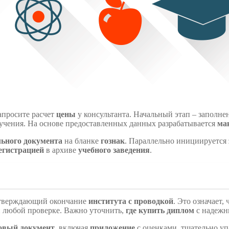
апросите расчет
цены
у консультанта. Начальный этап – заполн
бучения. На основе предоставленных данных разрабатывается
ма
льного
документа
на бланке
гознак
. Параллельно инициируется
регистрацией
в архиве
учебного заведения
.
дтверждающий окончание
института
с проводкой
. Это означает
и любой проверке. Важно уточнить,
где купить диплом
с надежн
овый
документ
, включая
приложение
с оценками, тщательно уп