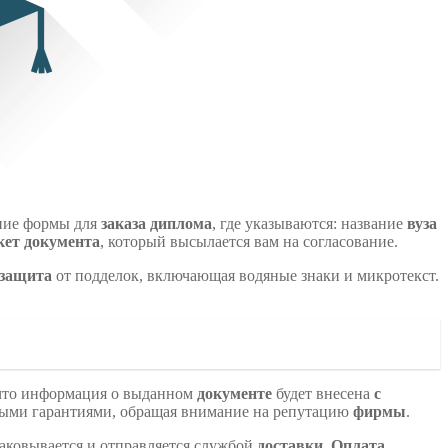
ение формы для
заказа диплома
, где указываются: название
вуза
кет
документа
, который высылается вам на согласование.
защита
от подделок, включающая водяные знаки и микротекст.
, что информация о выданном
документе
будет внесена
с
ыми гарантиями, обращая внимание на репутацию
фирмы
.
аковывается и отправляется службой
доставки
.
Оплата