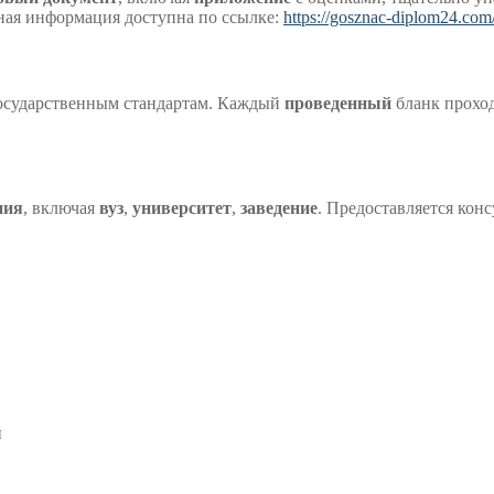
ная информация доступна по ссылке:
https://gosznac-diplom24.com
государственным стандартам. Каждый
проведенный
бланк проход
ния
, включая
вуз
,
университет
,
заведение
. Предоставляется кон
и