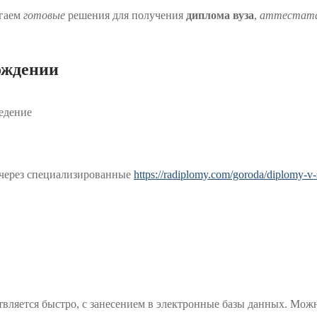
агаем
готовые
решения для получения
диплома вуза
,
аттестат
ождении
едение
 через специализированные
https://radiplomy.com/goroda/diplomy-v-
твляется быстро, с занесением в электронные базы данных. Мож