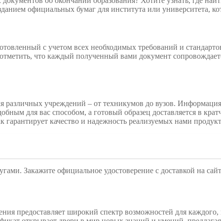
документов об окончании образования? Хотите узнать, где най
озданием официальных бумаг для института или университета, к
отовленный с учетом всех необходимых требований и стандарто
 отметить, что каждый полученный вами документ сопровождается
 различных учреждений – от техникумов до вузов. Информация о
удобным для вас способом, а готовый образец доставляется в кр
к гарантирует качество и надежность реализуемых нами продукт
угами. Закажите официальное удостоверение с доставкой на сай
ения предоставляет широкий спектр возможностей для каждого, 
икат открывает двери в мир новых знаний и умений, предлагая