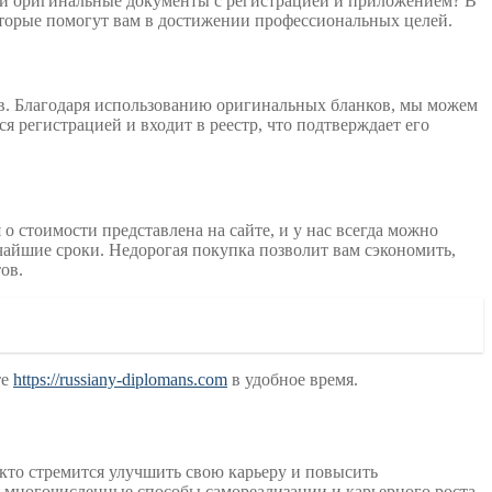
ти оригинальные документы с регистрацией и приложением? В
оторые помогут вам в достижении профессиональных целей.
в. Благодаря использованию оригинальных бланков, мы можем
 регистрацией и входит в реестр, что подтверждает его
 стоимости представлена на сайте, и у нас всегда можно
атчайшие сроки. Недорогая покупка позволит вам сэкономить,
ов.
те
https://russiany-diplomans.com
в удобное время.
кто стремится улучшить свою карьеру и повысить
 многочисленные способы самореализации и карьерного роста.