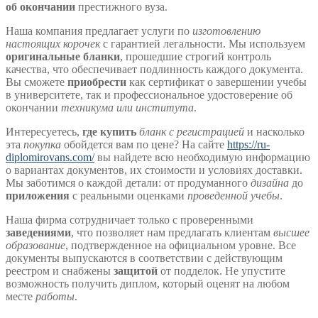
об окончании
престижного вуза.
Наша компания предлагает услуги по
изготовлению
настоящих корочек
с гарантией легальности. Мы используем
оригинальные бланки
, прошедшие строгий контроль
качества, что обеспечивает подлинность каждого документа.
Вы сможете
приобрести
как сертификат о завершении учебы
в университете, так и профессиональное удостоверение об
окончании
техникума или института
.
Интересуетесь,
где купить
бланк с регистрацией
и насколько
эта
покупка
обойдется вам по цене? На сайте
https://ru-
diplomirovans.com/
вы найдете всю необходимую информацию
о вариантах документов, их стоимости и условиях доставки.
Мы заботимся о каждой детали: от продуманного
дизайна
до
приложения
с реальными оценками
проведенной учебы
.
Наша фирма сотрудничает только с проверенными
заведениями
, что позволяет нам предлагать клиентам
высшее
образование
, подтвержденное на официальном уровне. Все
документы выпускаются в соответствии с действующим
реестром и снабжены
защитой
от подделок. Не упустите
возможность получить диплом, который оценят на любом
месте
работы
.