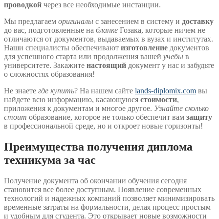
проводкой
через все необходимые инстанции.
Мы предлагаем
оригиналы
с занесением в систему и
доставку
до вас, подготовленные на
бланке
Гозака, которые ничем не
отличаются от документов, выдаваемых в вузах и институтах.
Наши специалисты обеспечивают
изготовление
документов
для успешного старта или продолжения вашей
учебы
в
университете. Закажите
настоящий
документ у нас и забудьте
о сложностях образования!
Не знаете
где купить
? На нашем сайте
lands-diplomix.com
вы
найдете всю информацию, касающуюся
стоимости
,
приложения к документам и многое другое.
Узнайте сколько
стоит
образование, которое не только обеспечит вам
защиту
в профессиональной среде, но и откроет новые горизонты!
Преимущества получения диплома
техникума за час
Получение документа об окончании обучения сегодня
становится все более доступным. Появление современных
технологий и надежных компаний позволяет минимизировать
временные затраты на формальности, делая процесс простым
и удобным для студента. Это открывает новые возможности