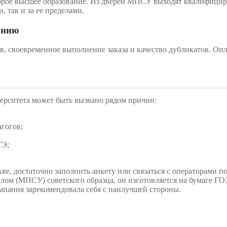
орое высшее образование. Из дверей МПСУ выходят квалифицир
, так и за ее пределами.
анию
, своевременное выполнение заказа и качество дубликатов. Опл
ерситета может быть вызвано рядом причин:
агогов;
ГЭ;
, достаточно заполнить анкету или связаться с операторами по
плом (МПСУ) советского образца, он изготовляется на бумаге
мпания зарекомендовала себя с наилучшей стороны.