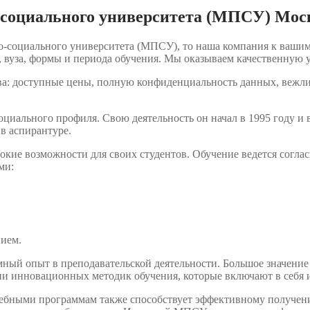
-социального университета (МПСУ) Мос
-социального университета (МПСУ), то наша компания к вашим
 вуза, формы и периода обучения. Мы оказываем качественную у
ва: доступные цены, полную конфиденциальность данных, вежл
иального профиля. Свою деятельность он начал в 1995 году и 
в аспирантуре.
кие возможности для своих студентов. Обучение ведется согла
ми:
ием.
ный опыт в преподавательской деятельности. Большое значени
ации инновационных методик обучения, которые включают в себ
учебными программам также способствует эффективному получени