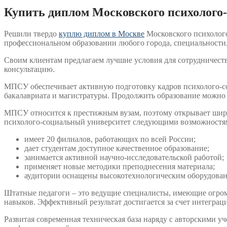
Купить диплом Московского психолого
Решили твердо
куплю диплом в Москве
Московского психолого
профессиональном образовании любого города, специальности,
Своим клиентам предлагаем лучшие условия для сотрудничест
консультацию.
МПСУ обеспечивает активную подготовку кадров психолого-соц
бакалавриата и магистратуры. Продолжить образование можно 
МПСУ относится к престижным вузам, поэтому открывает широ
психолого-социальный университет следующими возможностя
имеет 20 филиалов, работающих по всей России;
дает студентам доступное качественное образование;
занимается активной научно-исследовательской работой;
применяет новые методики преподнесения материала;
аудитории оснащены высокотехнологическим оборудован
Штатные педагоги – это ведущие специалисты, имеющие огром
навыков. Эффективный результат достигается за счет интегр
Развитая современная техническая база наряду с авторскими 