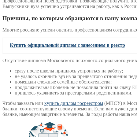
профессиональной переподготовки, позволяющие получить вт
Выпускники вуза успешно устраиваются на работу, как в России
Причины, по которым обращаются в нашу комп
Многие россияне успели оценить профессионализм сотрудников
Купить официальный диплом с занесением в реестр
Отсутствие диплома Московского психолого-социального унив
сразу после школы пришлось устроиться на работу;
не удалось окончить вуз из-за предвзятого отношения пед
помешали сложные семейные обстоятельства;
продолжительная болезнь не позволила пойти на сдачу Е
пришлось ухаживать за престарелыми родственниками.
Чтобы заказать или
купить диплом госреестром
(МПСУ) в Москве
бланки, соответствующие своему времени. Если вам нужен ди
бланке, имеющем защитные элементы. За годы работы наша ко