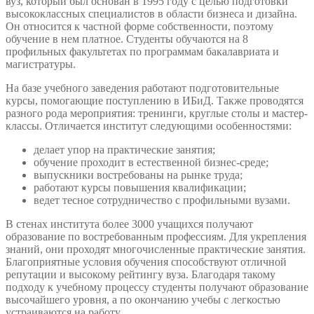
вуз, который был основан в 1995 году с целью подготовки
высококлассных специалистов в области бизнеса и дизайна.
Он относится к частной форме собственности, поэтому
обучение в нем платное. Студенты обучаются на 8
профильных факультетах по программам бакалавриата и
магистратуры.
На базе учебного заведения работают подготовительные
курсы, помогающие поступлению в ИБиД. Также проводятся
разного рода мероприятия: тренинги, круглые столы и мастер-
классы. Отличается институт следующими особенностями:
делает упор на практические занятия;
обучение проходит в естественной бизнес-среде;
выпускники востребованы на рынке труда;
работают курсы повышения квалификации;
ведет тесное сотрудничество с профильными вузами.
В стенах института более 3000 учащихся получают
образование по востребованным профессиям. Для укрепления
знаний, они проходят многочисленные практические занятия.
Благоприятные условия обучения способствуют отличной
репутации и высокому рейтингу вуза. Благодаря такому
подходу к учебному процессу студенты получают образование
высочайшего уровня, а по окончанию учебы с легкостью
устраиваются на работу.