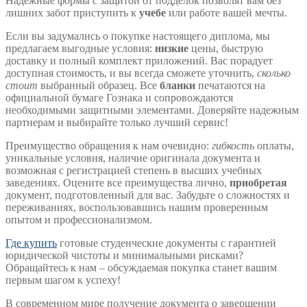
Надежные формы с защитой от подделок позволят вам без
лишних забот приступить к
учебе
или работе вашей мечты.
Если вы задумались о покупке настоящего диплома, мы
предлагаем выгодные условия:
низкие
цены, быструю
доставку и полный комплект приложений. Вас порадует
доступная стоимость, и вы всегда сможете уточнить,
сколько
стоит
выбранный образец. Все
бланки
печатаются на
официальной бумаге Гознака и сопровождаются
необходимыми защитными элементами. Доверяйте надежным
партнерам и выбирайте только лучший сервис!
Преимущество обращения к нам очевидно:
гибкость
оплаты,
уникальные условия, наличие оригинала документа и
возможная с регистрацией степень в высших учебных
заведениях. Оцените все преимущества лично,
приобретая
документ, подготовленный для вас. Забудьте о сложностях и
переживаниях, воспользовавшись нашим проверенным
опытом и профессионализмом.
Где купить
готовые студенческие документы с гарантией
юридической чистоты и минимальными рисками?
Обращайтесь к нам – обсуждаемая покупка станет вашим
первым шагом к успеху!
В современном мире получение документа о завершении