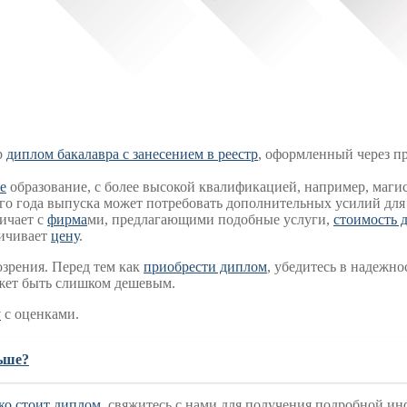
р
диплом бакалавра с занесением в реестр
, оформленный через 
е
образование, с более высокой квалификацией, например, магис
го года выпуска может потребовать дополнительных усилий для 
ичает с
фирма
ми, предлагающими подобные услуги,
стоимость 
ичивает
цену
.
зрения. Перед тем как
приобрести диплом
, убедитесь в надежн
жет быть слишком дешевым.
у
с оценками.
льше?
ко стоит диплом
, свяжитесь с нами для получения подробной и