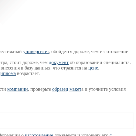
престижный
университет
, обойдется дороже, чем изготовление
тра, стоит дороже, чем
документ
об образовании специалиста.
внесения в базу данных, что отразится на
цене
.
диплома
возрастает.
ости
компании
, проверьте
образец макет
а и уточните условия
нформации о
изготовление
документа и условиях его
с