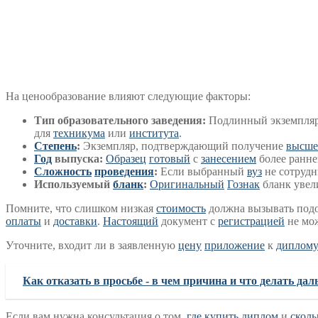
На ценообразование влияют следующие факторы:
Тип образовательного заведения:
Подлинный экземпля
для
техникума
или
института
.
Степень
:
Экземпляр, подтверждающий получение
высше
Год
выпуска:
Образец
готовый
с
занесением
более ранне
Сложность
проведения
:
Если выбранный
вуз
не сотрудн
Используемый
бланк
:
Оригинальный
Гознак
бланк увел
Помните, что слишком низкая
стоимость
должна вызывать подо
оплаты
и
доставки
.
Настоящий
документ с
регистрацией
не мо
Уточните, входит ли в заявленную
цену
приложение
к
диплом
Как отказать в просьбе - в чем причина и что делать да
Если вам нужна консультация о том,
где купить диплом
и
сколь