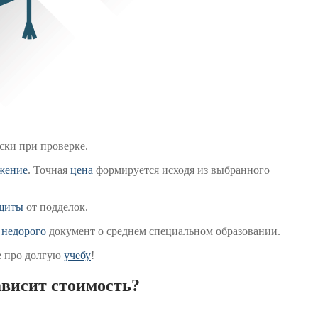
ски при проверке.
жение
. Точная
цена
формируется исходя из выбранного
щиты
от подделок.
е
недорого
документ о среднем специальном образовании.
те про долгую
учебу
!
ависит стоимость?